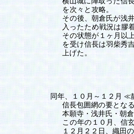
横山城に陣取った信
を次々と攻略。
その後、朝倉氏が浅
入ったため戦況は膠
その状態が１ヶ月以
を受け信長は羽柴秀吉
上げた。
同年、１０月～１２月 ≪
信長包囲網の要とな
本願寺・浅井氏・朝
この年の１０月、信
１２月２２日、織田