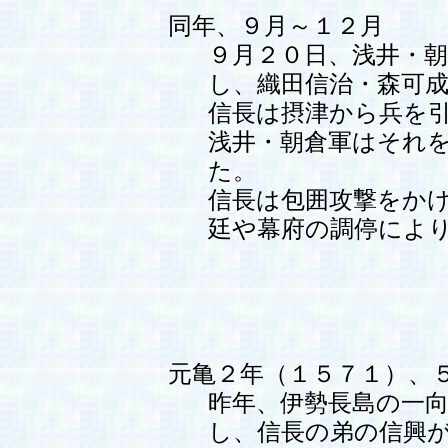
同年、９月～１２月
９月２０日、浅井・
し、織田信治・森可
信長は摂津から兵を
浅井・朝倉軍はそれ
た。
信長は包囲攻撃をか
廷や幕府の調停によ
元亀２年（１５７１）、
昨年、伊勢長島の一
し、信長の弟の信興