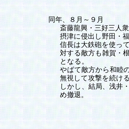
同年、８月～９月
斎藤龍興・三好三人
摂津に侵出し野田・
信長は大鉄砲を使っ
対する敵方も雑賀・
となる。
やばて敵方から和睦
無視して攻撃を続け
しかし、結局、浅井
め撤退。