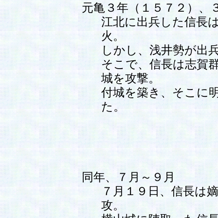
元亀３年（１５７２）、
江北に出兵した信長
火。
しかし、浅井勢が出
そこで、信長は志賀
城を攻撃。
付城を築き、そこに
た。
同年、７月～９月
７月１９日、信長は
攻。