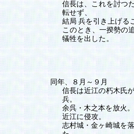
信長は、これを討つ
転せず、
結局 兵を引き上げる
このとき、一揆勢の
犠牲を出した。
同年、８月～９月
信長は近江の朽木氏
兵。
余呉・木之本を放火
近江に侵攻。
志村城・金ヶ崎城を
た。