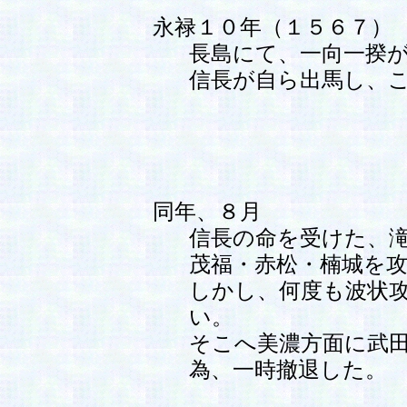
永禄１０年（１５６７）
長島にて、一向一揆
信長が自ら出馬し、
同年、８月
信長の命を受けた、
茂福・赤松・楠城を
しかし、何度も波状
い。
そこへ美濃方面に武
為、一時撤退した。