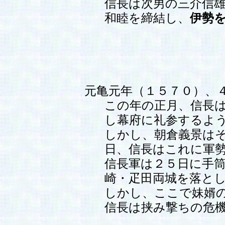
信長は次男の三介信
和睦を締結し、
伊勢
元亀元年（１５７０）、
この年の正月、信長
し幕府に礼参するよ
しかし、朝倉義景は
日、信長はこれに軍
信長軍は２５日に手
崎・疋田両城を落と
しかし、ここで妹婿の
信長は挟み撃ちの危