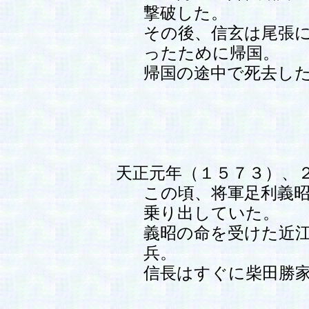
撃破した。
その後、信玄は尾張
ったために帰国。
帰国の途中で死去し
天正元年（１５７３）、
この頃、将軍足利義
乗り出していた。
義昭の命を受けた近
兵。
信長はすぐに柴田勝