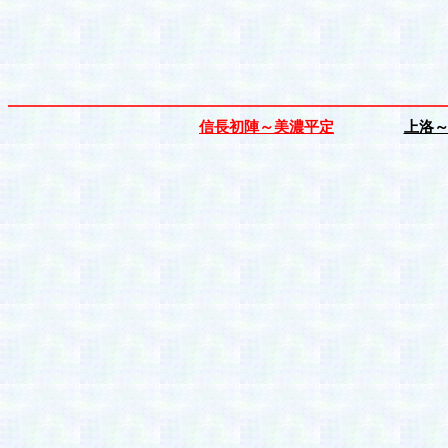
信長初陣～美濃平定
上洛