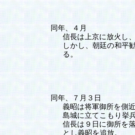
同年、４月
信長は上京に放火し
しかし、朝廷の和平
る。
同年、７月３日
義昭は将軍御所を側
島城に立てこもり挙
信長は９日に御所を
とし義昭を追放。