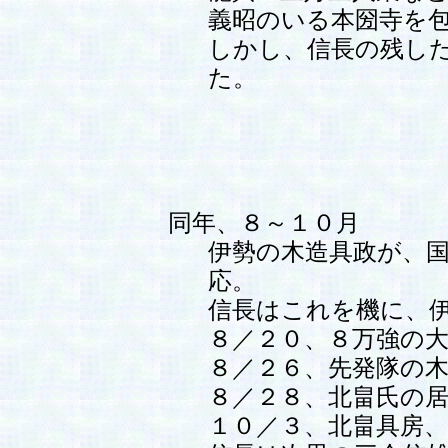
義昭のいる本圀寺を
しかし、信長の残し
た。
同年、８～１０月
伊勢の木造具政が、
応。
信長はこれを機に、
８／２０、８万強の
８／２６、先発隊の
８／２８、北畠氏の
１０／３、北畠具房