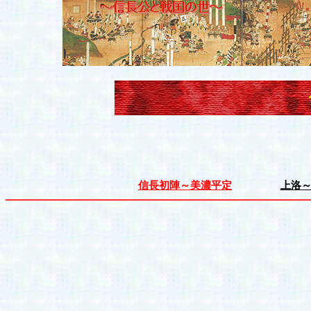
信長初陣～美濃平定
上洛