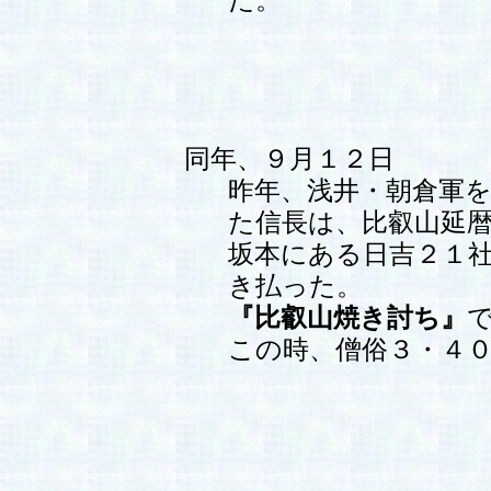
同年、９月１２日
昨年、浅井・朝倉軍
た信長は、比叡山延
坂本にある日吉２１
き払った。
『比叡山焼き討ち』
この時、僧俗３・４