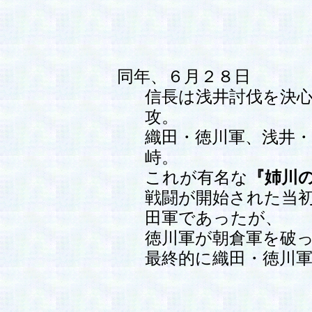
同年、６月２８日
信長は浅井討伐を決
攻。
織田・徳川軍、浅井
峙。
これが有名な
『姉川
戦闘が開始された当
田軍であったが、
徳川軍が朝倉軍を破
最終的に織田・徳川