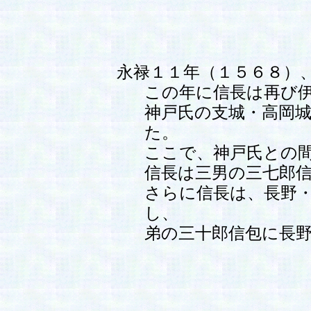
永禄１１年（１５６８）
この年に信長は再び
神戸氏の支城・高岡
た。
ここで、神戸氏との
信長は三男の三七郎
さらに信長は、長野
し、
弟の三十郎信包に長