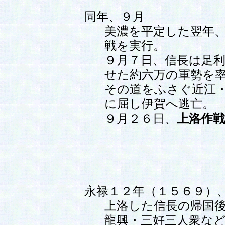
同年、９月
美濃を平定した翌年
戦を実行。
９月７日、信長は足
せた約六万の軍勢を
その道をふさぐ近江・
に屈し伊賀へ逃亡。
９月２６日、
上洛作
永禄１２年（１５６９）
上洛した信長の帰国
龍興・三好三人衆な